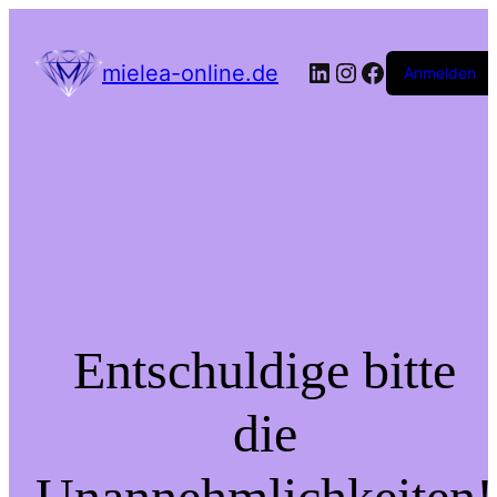
LinkedIn
Instagram
Facebook
mielea-online.de
Anmelden
Entschuldige bitte
die
Unannehmlichkeiten!