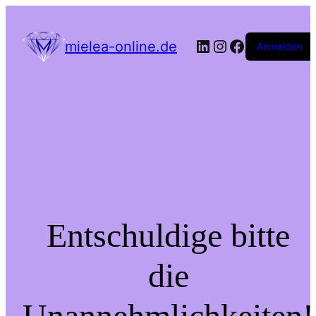
LinkedIn
Instagram
Facebook
mielea-online.de
Anmelden
Entschuldige bitte
die
Unannehmlichkeiten!