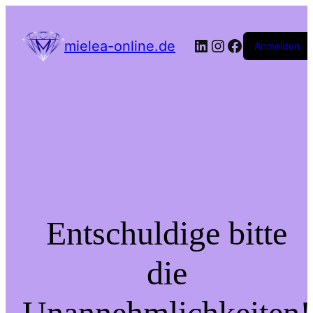
LinkedIn
Instagram
Facebook
mielea-online.de
Anmelden
Entschuldige bitte
die
Unannehmlichkeiten!